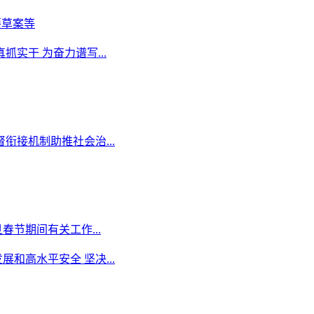
要草案等
实干 为奋力谱写...
衔接机制助推社会治...
春节期间有关工作...
和高水平安全 坚决...