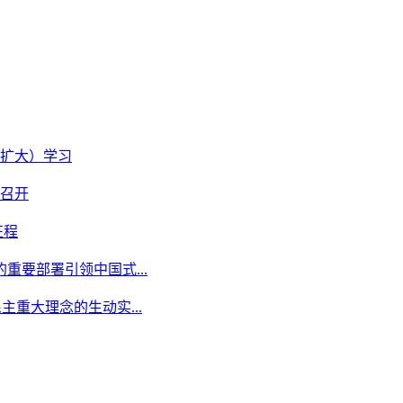
扩大）学习
召开
征程
重要部署引领中国式...
主重大理念的生动实...