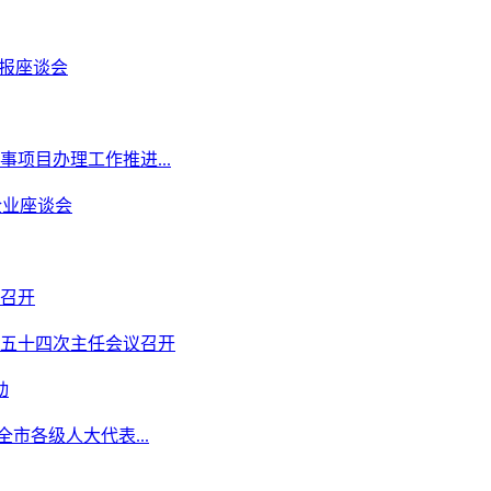
汇报座谈会
项目办理工作推进...
企业座谈会
召开
五十四次主任会议召开
动
市各级人大代表...