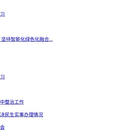
习
持智能化绿色化融合...
习
中整治工作
决民生实事办理情况
会