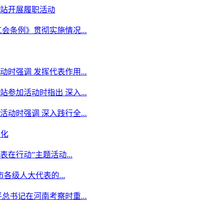
站开展履职活动
条例》贯彻实施情况...
强调 发挥代表作用...
加活动时指出 深入...
时强调 深入践行全...
治化
在行动”主题活动...
各级人大代表的...
书记在河南考察时重...