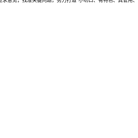
求意见，找准关键问题，努力打造“小切口、有特色、真管用、能