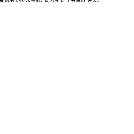
落地”的立法典范，助力我市“十有城市”建设。