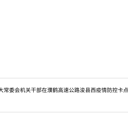
大常委会机关干部在濮鹤高速公路浚县西疫情防控卡