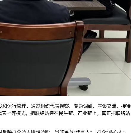
设和运行管理，通过组织代表视察、专题调研、座谈交流、接待
代表+”等模式，把联络站建在民生链、产业链上，真正把联络站
映群众所思所想所盼，当好民意“代言人”、群众“贴心人”、